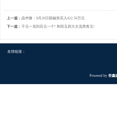
上一篇：
晶华微：9月26日获融资买入412.56万元
下一篇：
千元一克到百元一个! 和田玉四大主流黑青玉!
友情链接：
Powered by
杏鑫